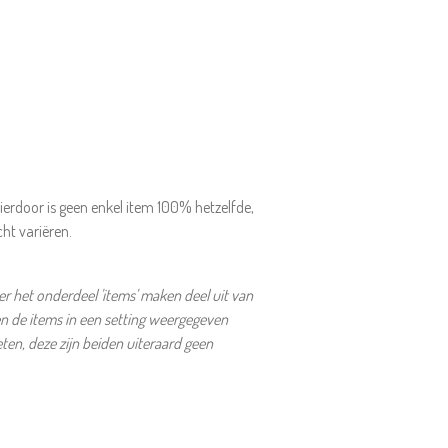
ierdoor is geen enkel item 100% hetzelfde,
cht variëren.
 het onderdeel 'items' maken deel uit van
en de items in een setting weergegeven
en, deze zijn beiden uiteraard geen