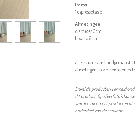
Items:
1 espressotasje
Afmetingen:
diameter 6cm
hoogte 6 cm
Alles is uniek en handgemaakt. H
afmetingen en kleuren kunnen li
Enkel de producten vermeld onder
dit product. Op sfeerfoto's kunn
worden met meer producten of et
onderdeel van de aankoop.