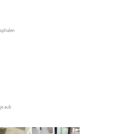
t ophalen
tje aub