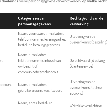
k doeleinde
welke persoonsgegevens verwerkt worden,
op welke rech
Categorieën van
Rechtsgrond van de
persoonsgegevens
verwerking
Naam, voornaam, e-mailadres,
Uitvoering van de
telefoonnummer, leveringsadres,
overeenkomst (bestelling
bestel- en betalingsgegevens
Naam, e-mailadres,
n,
telefoonnummer, inhoud van
Gerechtvaardigd belang
uw bericht of
(klantenservice)
communicatiegeschiedenis
Uitvoering van de
naccount
Naam, e-mailadres,
overeenkomst (beheer
gebruikersnaam, wachtwoord
account)
Naam, adres, bestel- en
Wettelijke verplichting