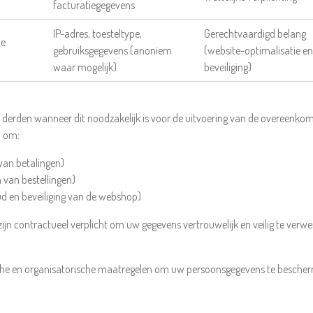
facturatiegegevens
IP-adres, toesteltype,
Gerechtvaardigd belang
te
gebruiksgegevens (anoniem
(website-optimalisatie en
waar mogelijk)
beveiliging)
erden wanneer dit noodzakelijk is voor de uitvoering van de overeenkoms
n om:
 van betalingen)
 van bestellingen)
d en beveiliging van de webshop)
zijn contractueel verplicht om uw gegevens vertrouwelijk en veilig te verwe
he en organisatorische maatregelen om uw persoonsgegevens te bescherm