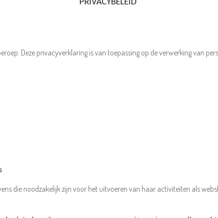
PRIVACYBELEID
jberoep. Deze privacyverklaring is van toepassing op de verwerking van p
s
ns die noodzakelijk zijn voor het uitvoeren van haar activiteiten als web