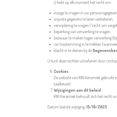
U hebt op elk moment het recht om:
inzage te vragen in uw persoonsgegeven
onjuiste gegevens te laten verbeteren;
verwijdering te vragen (“recht om verge
beperking van verwerking te vragen;
bezwaar te maken tegen verwerking (bijv
uw toestemming in te trekken (wanneer
klacht in te dienen bij de
Gegevensbes
U kunt deze rechten uitoefenen door conta
Cookies
De website van KIKI Keramiek gebruikt 
taalkeuze).
Wijzigingen aan dit beleid
KIKI Keramiek behoudt zich het recht vo
Datum laatste wijziging:
15/10/2025