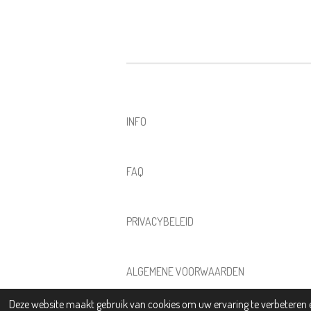
INFO
FAQ
PRIVACYBELEID
ALGEMENE VOORWAARDEN
© 2025 - 2026 KIKI KERAMIEK
Deze website maakt gebruik van cookies om uw ervaring te verbeteren e