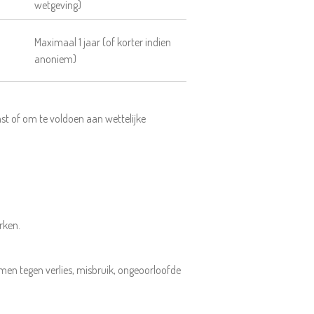
wetgeving)
Maximaal 1 jaar (of korter indien
anoniem)
t of om te voldoen aan wettelijke
rken.
en tegen verlies, misbruik, ongeoorloofde