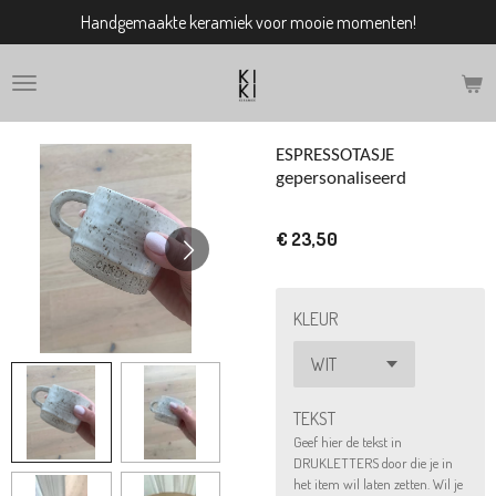
Handgemaakte keramiek voor mooie momenten!
Ga
direct
naar
de
hoofdinhoud
ESPRESSOTASJE
gepersonaliseerd
€ 23,50
KLEUR
TEKST
Geef hier de tekst in
DRUKLETTERS door die je in
het item wil laten zetten. Wil je