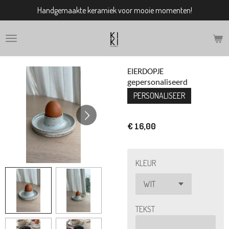
Handgemaakte keramiek voor mooie momenten!
Ga
direct
naar
de
hoofdinhoud
EIERDOPJE
gepersonaliseerd
PERSONALISEER
€ 16,00
KLEUR
TEKST