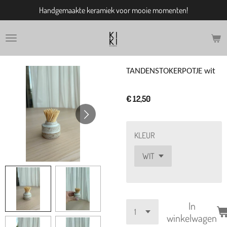
Handgemaakte keramiek voor mooie momenten!
Ga
direct
naar
de
hoofdinhoud
TANDENSTOKERPOTJE wit
€ 12,50
KLEUR
In
winkelwagen