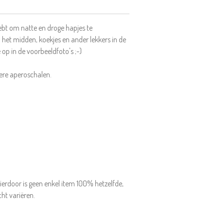
ebt om natte en droge hapjes te
 het midden, koekjes en ander lekkers in de
 op in de voorbeeldfoto's ;-)
dere aperoschalen.
ierdoor is geen enkel item 100% hetzelfde,
cht variëren.