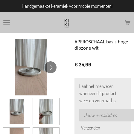
Handgemaakte keramiek voor mooie momenten!
Ga
direct
naar
de
hoofdinhoud
APEROSCHAAL basis hoge
dipzone wit
€ 34,00
Laat het me weten
wanneer dit product
weer op voorraad is.
Verzenden