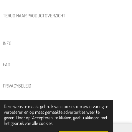
TERUG NAAR PRODUCTOVERZICHT
INFO
FAQ
PRIVACYBELEID
Deze website maakt gebruik van cookies om uw ervaring te
ALGEMENE VOORWAARDEN
verbeteren en op maat gemaakte advertenties weer te
© 2025 - 2026 KIKI KERAMIEK
geven. Door op ‘Accepteren’ te klikken, gaat u akkoord met
het gebruik van alle cookies.