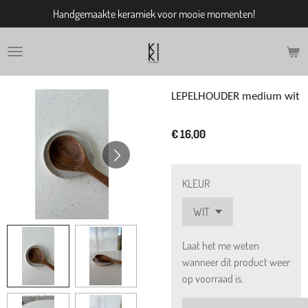
Handgemaakte keramiek voor mooie momenten!
Ga
direct
naar
de
hoofdinhoud
LEPELHOUDER medium wit
€ 16,00
KLEUR
Laat het me weten
wanneer dit product weer
op voorraad is.