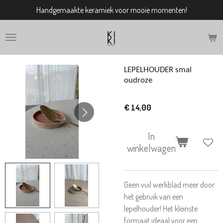
Handgemaakte keramiek voor mooie momenten!
Ga
direct
naar
de
hoofdinhoud
LEPELHOUDER smal
oudroze
€ 14,00
In
winkelwagen
Geen vuil werkblad meer door
het gebruik van een
lepelhouder! Het kleinste
formaat ideaal voor een