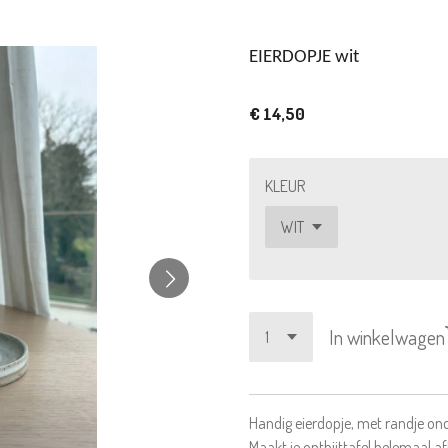
EIERDOPJE wit
€ 14,50
KLEUR
In winkelwagen
Handig eierdopje, met randje on
Maakt je ontbijttafel helemaal af