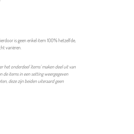
ierdoor is geen enkel item 100% hetzelfde,
cht variëren.
 het onderdeel 'items' maken deel uit van
en de items in een setting weergegeven
en, deze zijn beiden uiteraard geen