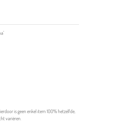
ma'
ierdoor is geen enkel item 100% hetzelfde,
cht variëren.