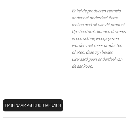
Enkel de producten vermeld
onder het onderdeel 'items'
maken deel uit van dit product.
Op sfeerfoto's kunnen de items
in een setting weergegeven
worden met meer producten
of eten, deze zijn beiden
uiteraard geen onderdeel van
de aankoop.
TERUG NAAR PRODUCTOVERZICHT