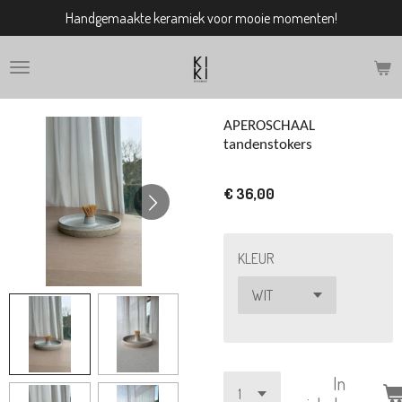
Handgemaakte keramiek voor mooie momenten!
Ga
direct
naar
de
hoofdinhoud
APEROSCHAAL
tandenstokers
€ 36,00
KLEUR
In