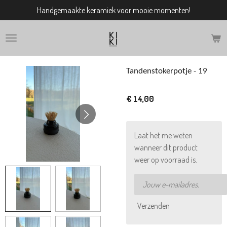
Handgemaakte keramiek voor mooie momenten!
Ga
direct
naar
de
hoofdinhoud
Tandenstokerpotje - 19
€ 14,00
Laat het me weten
wanneer dit product
weer op voorraad is.
Verzenden