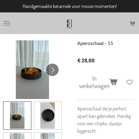
Handgemaakte keramiek voor mooie momenten!
Ga
direct
naar
de
hoofdinhoud
Aperoschaal - 15
€ 28,00
In
winkelwagen
Aperoschaal die je perfect
apart kan gebruiken. Handig
voor een chipke, slaatje,
bijgerecht...