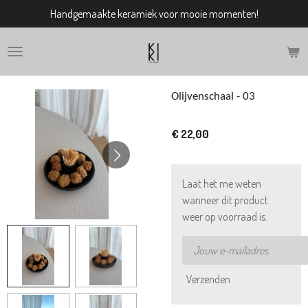
Handgemaakte keramiek voor mooie momenten!
Ga
direct
naar
de
hoofdinhoud
Olijvenschaal - 03
€ 22,00
Laat het me weten
wanneer dit product
weer op voorraad is.
Verzenden