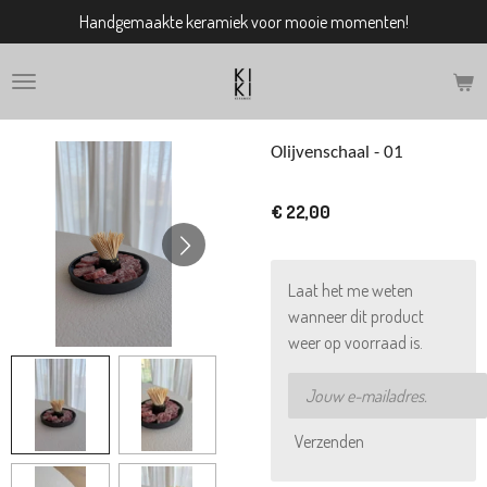
Handgemaakte keramiek voor mooie momenten!
Ga
direct
naar
de
hoofdinhoud
Olijvenschaal - 01
€ 22,00
Laat het me weten
wanneer dit product
weer op voorraad is.
Verzenden