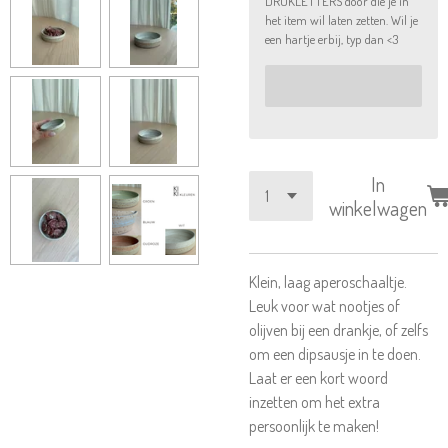
DRUKLETTERS door die je in
het item wil laten zetten. Wil je
een hartje erbij, typ dan <3
In
winkelwagen
Klein, laag aperoschaaltje.
Leuk voor wat nootjes of
olijven bij een drankje, of zelfs
om een dipsausje in te doen.
Laat er een kort woord
inzetten om het extra
persoonlijk te maken!