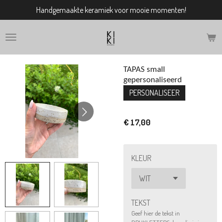
Handgemaakte keramiek voor mooie momenten!
Ga
direct
naar
de
hoofdinhoud
TAPAS small
gepersonaliseerd
PERSONALISEER
€ 17,00
KLEUR
TEKST
Geef hier de tekst in