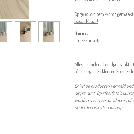
Opgelet: dit item wordt gemaakt o
beschikbaar!
Items:
1 melkkannetje
Alles is uniek en handgemaakt. H
afmetingen en kleuren kunnen li
Enkel de producten vermeld onder
dit product. Op sfeerfoto's kunn
worden met meer producten of et
onderdeel van de aankoop.