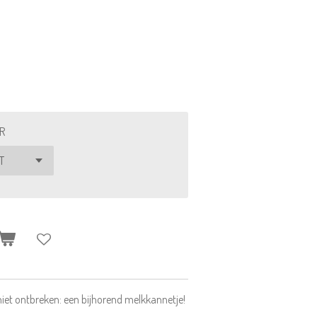
R
 niet ontbreken: een bijhorend melkkannetje!