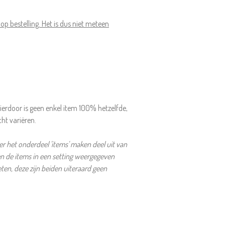
p bestelling. Het is dus niet meteen
ierdoor is geen enkel item 100% hetzelfde,
cht variëren.
 het onderdeel 'items' maken deel uit van
en de items in een setting weergegeven
en, deze zijn beiden uiteraard geen