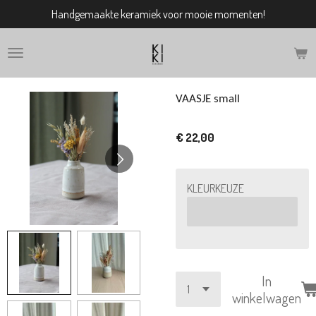
Handgemaakte keramiek voor mooie momenten!
Ga
direct
naar
de
hoofdinhoud
VAASJE small
€ 22,00
KLEURKEUZE
In
winkelwagen