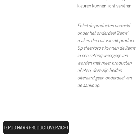
kleuren kunnen licht variëren.
Enkel de producten vermeld
onder het onderdeel 'items'
maken deel uit van dit product.
Op sfeerfoto's kunnen de items
in een setting weergegeven
worden met meer producten
of eten, deze zijn beiden
uiteraard geen onderdeel van
de aankoop.
TERUG NAAR PRODUCTOVERZICHT