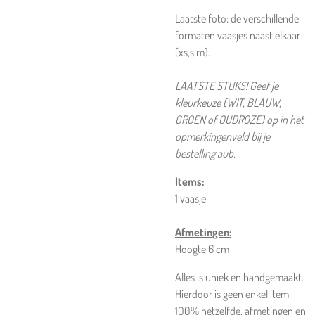
Laatste foto: de verschillende
formaten vaasjes naast elkaar
(xs,s,m).
LAATSTE STUKS! Geef je
kleurkeuze (WIT, BLAUW,
GROEN of OUDROZE) op in het
opmerkingenveld bij je
bestelling aub.
Items:
1 vaasje
Afmetingen:
Hoogte 6 cm
Alles is uniek en handgemaakt.
Hierdoor is geen enkel item
100% hetzelfde, afmetingen en