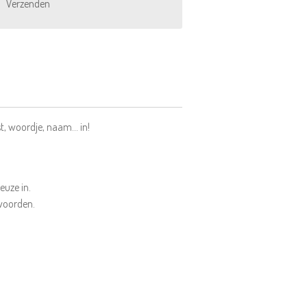
Verzenden
t, woordje, naam... in!
euze in.
 woorden.