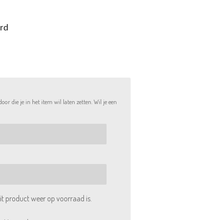
erd
r die je in het item wil laten zetten. Wil je een
t product weer op voorraad is.