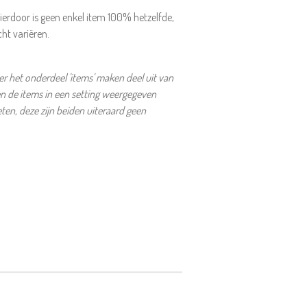
ierdoor is geen enkel item 100% hetzelfde,
cht variëren.
 het onderdeel 'items' maken deel uit van
en de items in een setting weergegeven
en, deze zijn beiden uiteraard geen