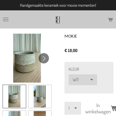
Handgemaakte keramiek voor mooie momenten!
Ga
direct
naar
de
hoofdinhoud
MOKJE
€ 18,00
KLEUR
In
winkelwagen