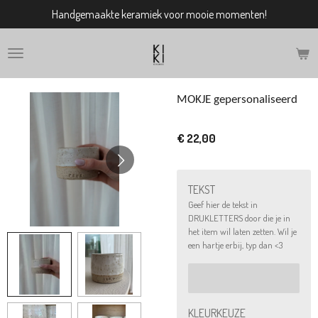
Handgemaakte keramiek voor mooie momenten!
Ga
direct
naar
de
hoofdinhoud
MOKJE gepersonaliseerd
€ 22,00
TEKST
Geef hier de tekst in
DRUKLETTERS door die je in
het item wil laten zetten. Wil je
een hartje erbij, typ dan <3
KLEURKEUZE