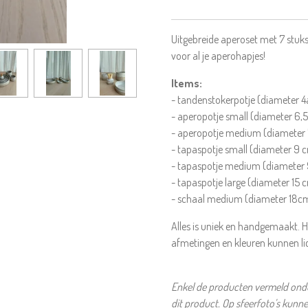
Uitgebreide aperoset met 7 stu
voor al je aperohapjes!
Items:
- tandenstokerpotje (diameter 
- aperopotje small (diameter 6
- aperopotje medium (diameter
- tapaspotje small (diameter 9 
- tapaspotje medium (diameter 
- tapaspotje large (diameter 15
- schaal medium (diameter 18c
Alles is uniek en handgemaakt. H
afmetingen en kleuren kunnen li
Enkel de producten vermeld onder
dit product. Op sfeerfoto's kunn