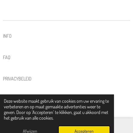
INFO
FAQ
PRIVACYBELEID
ALGEMENE VOORWAARDEN
Deze website maakt gebruik van cookies om uw ervaring te
verbeteren en op maat gemaakte advertenties weer te
© 2025 - 2026 KIKI KERAMIEK
geven. Door op ‘Accepteren’ te klikken, gaat u akkoord met
het gebruik van alle cookies.
Afwijzen
Accepteren
Instagram