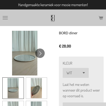
Handgemaakte keramiek voor mooie momenten!
Ga
direct
naar
de
hoofdinhoud
BORD diner
€ 28,00
KLEUR
Laat het me weten
wanneer dit product weer
op voorraad is.