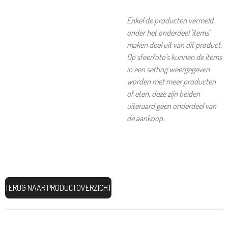
Enkel de producten vermeld
onder het onderdeel 'items'
maken deel uit van dit product.
Op sfeerfoto's kunnen de items
in een setting weergegeven
worden met meer producten
of eten, deze zijn beiden
uiteraard geen onderdeel van
de aankoop.
TERUG NAAR PRODUCTOVERZICHT