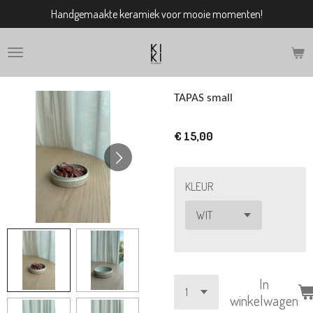
Handgemaakte keramiek voor mooie momenten!
Ga
direct
naar
de
hoofdinhoud
TAPAS small
€ 15,00
KLEUR
In
winkelwagen