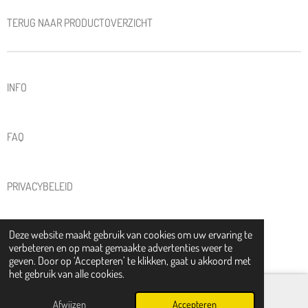
TERUG NAAR PRODUCTOVERZICHT
INFO
FAQ
PRIVACYBELEID
Deze website maakt gebruik van cookies om uw ervaring te
ALGEMENE VOORWAARDEN
verbeteren en op maat gemaakte advertenties weer te
© 2025 - 2026 KIKI KERAMIEK
geven. Door op ‘Accepteren’ te klikken, gaat u akkoord met
het gebruik van alle cookies.
Afwijzen
Accepteren
Instagram