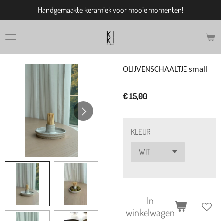
Handgemaakte keramiek voor mooie momenten!
Ga
direct
naar
de
hoofdinhoud
OLIJVENSCHAALTJE small
€ 15,00
KLEUR
In
winkelwagen