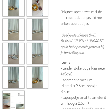
Origineel aperitieven met de
aperoschaal, aangevuld met
enkele aperopotjes!
Geef je kleurkeuze (WIT,
BLAUW, GROEN of OUDROZE)
op in het opmerkingenveld bij
je bestelling aub.
Items:
- tandenstokerpotje (diameter
4a5cm)
- aperopotje medium
(diameter 7,5cm, hoogte
6,5cm)
- tapaspotje small (diameter 9
cm, hoogte 2,5cm)