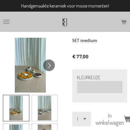
Handgemaakte keramiek voor mooie momenten!
Ga
direct
naar
de
hoofdinhoud
SET medium
€ 77,00
KLEURKEUZE
In
winkelwagen